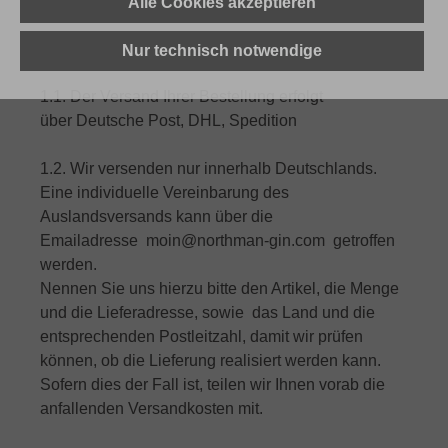
Zahlarten und Versandkosten
Alle Cookies akzeptieren
1. Lieferung
Nur technisch notwendige
1.1. Der Versand Ihrer Bestellung erfolgt
über Deutsche Post, DHL, Spedition
1.2. Wir versenden nur innerhalb Deutschlands.
Eine individuelle Vereinbarung des
Auslandsversands kann über die
Emailadresse moin@northman-gin.com getroffen
werden.
Nennen Sie uns hierzu bitte den Artikel, die Menge
und die Lieferadresse, sowie das Land und die
entsprechenden Postleitzahl, damit wir prüfen
können, ob die Lieferung realisiert werden kann.
Sofern dies der Fall ist, teilen wir Ihnen vorab die
anfallenden Versandkosten mit.