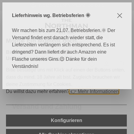
Kostenloser Versand ab 60 €
Zum Hauptinhalt springen
Lieferhinweis wg. Betriebsferien 🌞
Wir machen bis zum 21.07. Betriebsferien.🌞 Der
Versand findet erst danach wieder statt, die
Moin✌️ Ein Moment noch...
Lieferzeiten verlängern sich entsprechend. Es ist
dringend? Dann liefert dir auch Amazon eine
Bist du über 18 Jahre alt? 🔞
Und darf es ein Keks sein? 🍪
Flasche unseres Gins.😉 Danke für dein
Du hast 0 Produk
Ware
Verständnis!
Bitte bestätige uns mit Klick auf einen der Buttons unten,
dass du mind. 18 Jahre alt bist. Zugleich brauchen wir
deine Zustimmung für Cookies.
Informationen
Versand und Zahlung
Du willst dazu mehr erfahren?
👉
Mehr Informationen
Versand und Zahlung
Zahlungs- und Versandinformationen
Konfigurieren