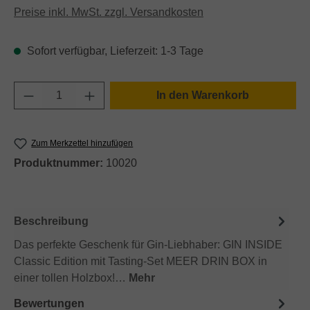
Preise inkl. MwSt. zzgl. Versandkosten
Sofort verfügbar, Lieferzeit: 1-3 Tage
Produkt Anzahl: Gib den gewünschten Wert e
In den Warenkorb
Zum Merkzettel hinzufügen
Produktnummer:
10020
Beschreibung
Das perfekte Geschenk für Gin-Liebhaber: GIN INSIDE
Classic Edition mit Tasting-Set MEER DRIN BOX in
einer tollen Holzbox!…
Mehr
Bewertungen