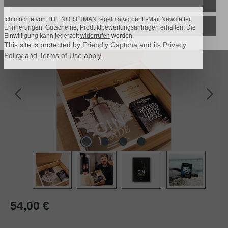
Alle Cookies akzeptieren
The Northman
Ich möchte von
THE NORTHMAN
regelmäßig per E-Mail Newsletter,
Nur technisch notwendige
Erinnerungen, Gutscheine, Produktbewertungsanfragen erhalten. Die
Bildergalerie überspringen
Einwilligung kann jederzeit
widerrufen
werden.
This site is protected by
Friendly Captcha
and its
Privacy
Policy
and
Terms of Use
apply.
Regulärer Preis:
54,00 €