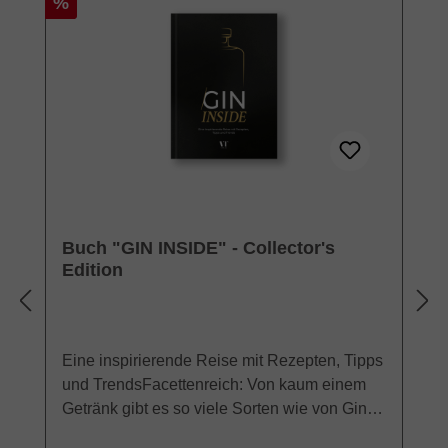
Rabatt
%
Buch "GIN INSIDE" - Collector's
Edition
Eine inspirierende Reise mit Rezepten, Tipps
und TrendsFacettenreich: Von kaum einem
Getränk gibt es so viele Sorten wie von Gin.
Kommen Sie mit auf eine abenteuerliche