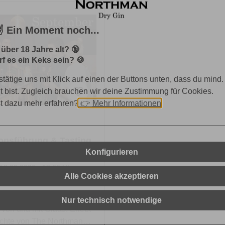
️ Ein Moment noch...
 über 18 Jahre alt? 🔞
f es ein Keks sein? 🍪
stätige uns mit Klick auf einen der Buttons unten, dass du mind.
lt bist. Zugleich brauchen wir deine Zustimmung für Cookies.
st dazu mehr erfahren?
👉
Mehr Informationen
onsführung & Tasting
istillery
Konfigurieren
 18.09.2026 - 18.00 Uhr
Alle Cookies akzeptieren
- Führungen durch unsere
Nur technisch notwendige
, von und mit Claas. Erlebt
ichte von The Northman