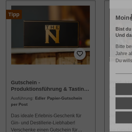
Tipp
Moin✌
Bist du
Und dar
Bitte be
Jahre a
Du will
Gutschein -
Produkti
Produktionsführung & Tasting
- THE N D
THE N Distillery
Ausführung:
Edler Papier-Gutschein
Termin:
Fr.,
per Post
Das ideale Erlebnis-Geschenk für
Jetzt neu 
Gin- und Destillerie-Liebhaber!
Destillerie
Verschenke einen Gutschein für
die Gesch