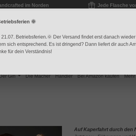
andcrafted im Norden
Jede Flasche vo
etriebsferien 🌞
1.07. Betriebsferien.🌞 Der Versand findet erst danach wieder s
ern sich entsprechend. Es ist dringend? Dann liefert dir auch 
ke für dein Verständnis!
Der Gin
Die Macher
Händler
Bei Amazon kaufen
Mehr
Auf Kaperfahrt durch den 