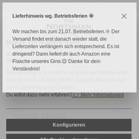
Kostenloser Versand ab 60 €
Zum Hauptinhalt springen
Lieferhinweis wg. Betriebsferien 🌞
Wir machen bis zum 21.07. Betriebsferien.🌞 Der
Versand findet erst danach wieder statt, die
Moin✌️ Ein Moment noch...
Lieferzeiten verlängern sich entsprechend. Es ist
dringend? Dann liefert dir auch Amazon eine
Bist du über 18 Jahre alt? 🔞
Und darf es ein Keks sein? 🍪
Flasche unseres Gins.😉 Danke für dein
Du hast 0 Produk
Ware
Verständnis!
Bitte bestätige uns mit Klick auf einen der Buttons unten,
dass du mind. 18 Jahre alt bist. Zugleich brauchen wir
deine Zustimmung für Cookies.
Mehr
Social Media
Du willst dazu mehr erfahren?
👉
Mehr Informationen
Social Media
Konfigurieren
Ihr seid interessiert an The Northman, habt noch
Fragen oder wollt einfach mal sehen, was bei uns