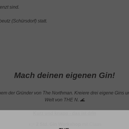
enzt sind.
utz (Schürsdorf) statt.
Mach deinen eigenen Gin!
inem der Gründer von The Northman. Kreiere drei eigene Gins 
Welt von THE N.
🌊
Kurz und knapp - das ist drin
👉
2 Std. Gin Workshop
mit Claas