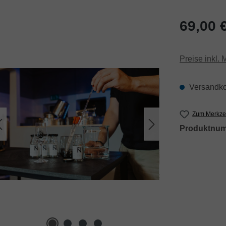
Regulärer Pr
69,00 
Preise inkl.
Versandko
Zum Merkzet
Produktnu