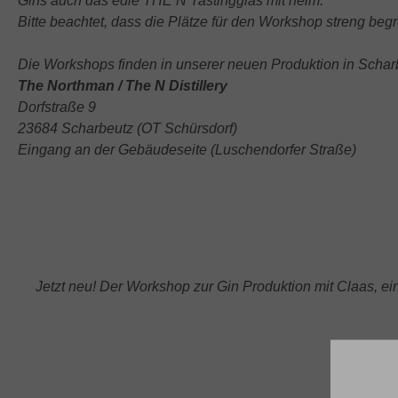
Gins auch das
edle THE N Tastingglas mit heim.
Bitte beachtet, dass die Plätze für den Workshop streng begr
Die Workshops finden in unserer neuen Produktion in Scharbe
The Northman / The N Distillery
Dorfstraße 9
23684 Scharbeutz (OT Schürsdorf)
Eingang an der Gebäudeseite (Luschendorfer Straße)
Jetzt neu! Der Workshop zur Gin Produktion mit Claas, e