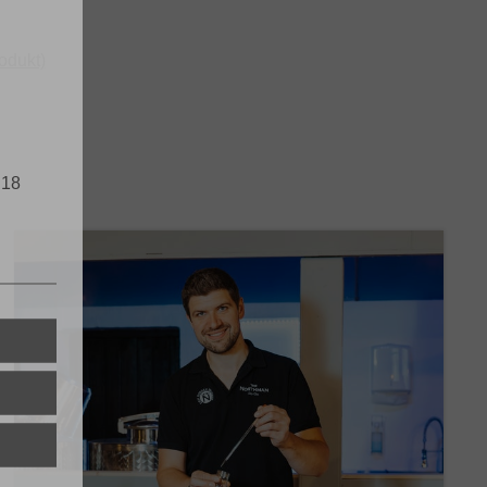
odukt)
 18