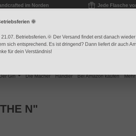
andcrafted im Norden
Jede Flasche vo
etriebsferien 🌞
1.07. Betriebsferien.🌞 Der Versand findet erst danach wieder s
ern sich entsprechend. Es ist dringend? Dann liefert dir auch 
ke für dein Verständnis!
Der Gin
Die Macher
Händler
Bei Amazon kaufen
Mehr
 THE N"