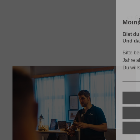
👉
Gr
Moin✌
Bist du
Und dar
Bitte be
Jahre a
Du will