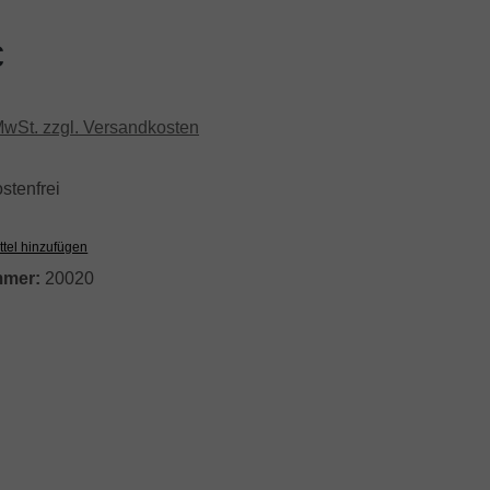
eis:
€
 MwSt. zzgl. Versandkosten
stenfrei
tel hinzufügen
mmer:
20020