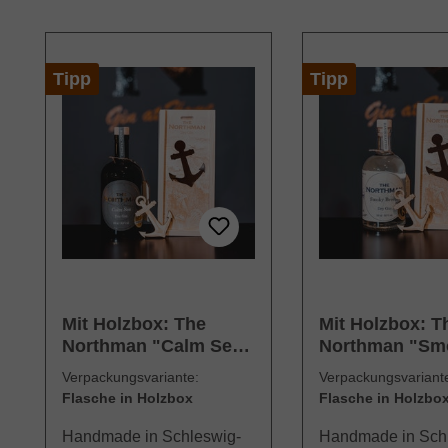
Produktgalerie überspringen
Tipp
Tipp
Mit Holzbox: The
Mit Holzbox: T
Northman "Calm Sea"
Northman "Sm
Dry Gin (500ml)
Breeze" Dry Gi
Verpackungsvariante:
Verpackungsvariant
(500ml)
Flasche in Holzbox
Flasche in Holzbo
Handmade in Schleswig-
Handmade in Sch