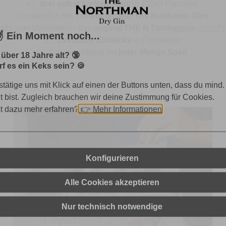
👉
drei selbst kreierte Gins
in 100ml Flaschen
👉
natürlich mit
Tasting
unserer
The Northman Gins
atis zum Mitnehmen - das
original THE N Tastingglas
(zum Pr
️ Ein Moment noch...
👉
Exklusive Einblicke
in Produktion
👉 Schöner Abend mit
jeder Menge Spaß
 über 18 Jahre alt? 🔞
f es ein Keks sein? 🍪
stätige uns mit Klick auf einen der Buttons unten, dass du mind.
lt bist. Zugleich brauchen wir deine Zustimmung für Cookies.
st dazu mehr erfahren?
👉
Mehr Informationen
Konfigurieren
Alle Cookies akzeptieren
Nur technisch notwendige