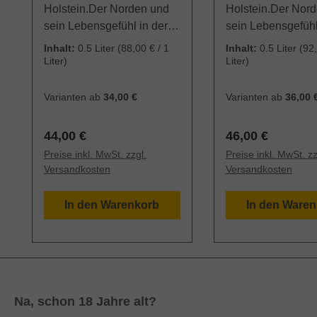
Holstein.Der Norden und
Holstein.Der Nor
sein Lebensgefühl in der
sein Lebensgefühl
Flasche!Destilliert in
Flasche!Destilliert
Inhalt:
0.5 Liter
(88,00 € / 1
Inhalt:
0.5 Liter
(92,
kleinen Batches. Jede
kleinen Batches. 
Liter)
Liter)
Flasche
Flasche
handsigniert.Verpackt in
handsigniert.Verpa
Varianten ab
34,00 €
Varianten ab
36,00 
Holzbox mit maritimen
Holzbox mit marit
Motiv und Barcard mit
Motiv und Barcard
Regulärer Preis:
Regulärer Preis:
44,00 €
46,00 €
CocktailrezeptThe
CocktailrezeptTh
Preise inkl. MwSt. zzgl.
Preise inkl. MwSt. zz
Northman Gin wird von
Northman Gin wir
Versandkosten
Versandkosten
den Gründern selbst, Lars
den Gründern selb
& Claas, von Hand und mit
& Claas, von Hand
In den Warenkorb
In den Ware
viel Liebe zum Detail an
viel Liebe zum Det
der Küste Schleswig-
der Küste Schlesw
Holsteins destilliert &
Holsteins destillie
abgefüllt. Der Gin besticht
abgefüllt. Der Gin 
nicht nur durch seine
nicht nur durch se
schlichte Eleganz, sondern
schlichte Eleganz
Na, schon 18 Jahre alt?
spiegelt auch mit seinem
spiegelt auch mit