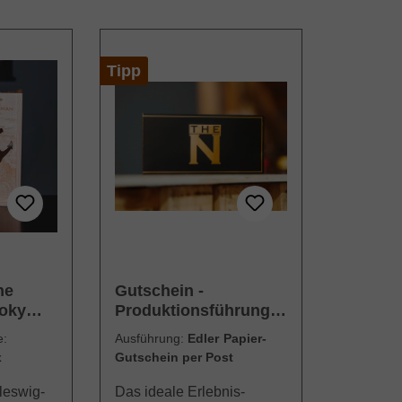
Tipp
he
Gutschein -
oky
Produktionsführung &
n
Tasting THE N
e:
Ausführung:
Edler Papier-
Distillery
x
Gutschein per Post
leswig-
Das ideale Erlebnis-